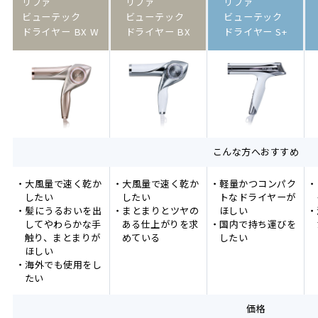
リファ
リファ
リファ
ビューテック
ビューテック
ビューテック
ドライヤー BX W
ドライヤー BX
ドライヤー S+
こんな方へおすすめ
・大風量で速く乾か
・大風量で速く乾か
・軽量かつコンパク
・
したい
したい
トなドライヤーが
・髪にうるおいを出
・まとまりとツヤの
ほしい
・
してやわらかな手
ある仕上がりを求
・国内で持ち運びを
触り、まとまりが
めている
したい
ほしい
・海外でも使用をし
たい
価格