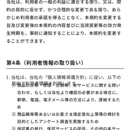
当社は、利用者の一般の利益に適合する限り、又は、契
約の目的に反せず、かつ合理的な変更である限り、あら
かじめ利用者の承諾を得ることなく、本規約を変更する
旨及び変更後の本規約の内容並びに当該変更等の効力発
生時期を、事前に通知することにより、本規約を変更す
ることができます。
第4条（利用者情報の取り扱い）
1. 当社は、当社の「個人情報保護方針」に従い、以下の
目的で利用者情報を利用します。
① 商品の点検・修理・交換等、本サービスに関する問い
合わせ、もしくは当社より確認の必要がある場合に、
郵便、電話、電子メール等の方法により、連絡するた
め
② 商品開発等あるいはお客さま満足度向上策等の検討を
目的としたアンケート調査を実施するため
③ 保証書の発行、保証サービスの提供、その他の本サー