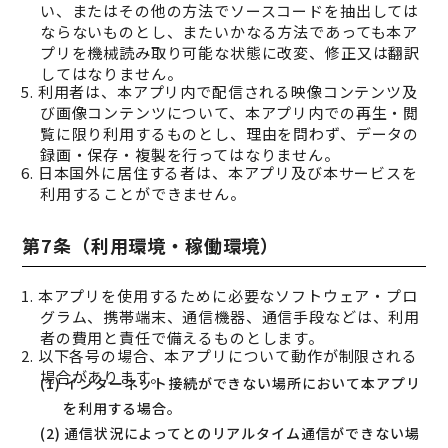
い、またはその他の方法でソースコードを抽出しては
ならないものとし、またいかなる方法であっても本ア
プリを機械読み取り可能な状態に改変、修正又は翻訳
してはなりません。
5. 利用者は、本アプリ内で配信される映像コンテンツ及
び画像コンテンツについて、本アプリ内での再生・閲
覧に限り利用するものとし、理由を問わず、データの
録画・保存・複製を行ってはなりません。
6. 日本国外に居住する者は、本アプリ及び本サービスを
利用することができません。
第7条（利用環境・稼働環境）
1. 本アプリを使用するために必要なソフトウェア・プロ
グラム、携帯端末、通信機器、通信手段などは、利用
者の費用と責任で備えるものとします。
2. 以下各号の場合、本アプリについて動作が制限される
場合があります。
(1) インターネット接続ができない場所において本アプリ
を利用する場合。
(2) 通信状況によってとのリアルタイム通信ができない場