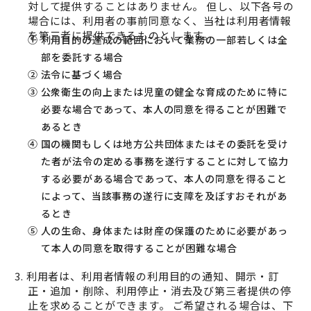
対して提供することはありません。 但し、以下各号の
場合には、利用者の事前同意なく、当社は利用者情報
を第三者に提供できるものとします。
① 利用目的の達成の範囲において業務の一部若しくは全
部を委託する場合
② 法令に基づく場合
③ 公衆衛生の向上または児童の健全な育成のために特に
必要な場合であって、本人の同意を得ることが困難で
あるとき
④ 国の機関もしくは地方公共団体またはその委託を受け
た者が法令の定める事務を遂行することに対して協力
する必要がある場合であって、本人の同意を得ること
によって、当該事務の遂行に支障を及ぼすおそれがあ
るとき
⑤ 人の生命、身体または財産の保護のために必要があっ
て本人の同意を取得することが困難な場合
3. 利用者は、利用者情報の利用目的の通知、開示・訂
正・追加・削除、利用停止・消去及び第三者提供の停
止を求めることができます。 ご希望される場合は、下